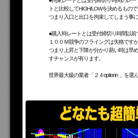
●拘束レートとは受付締切り時間のレー
トと比較してHIGH/LOWを決めるもの
つまり入口と出口を拘束してしまう事
●購入時レートとは受付締切り時間以前
１００Ｍ競争のフライングは失格ですが24 
つまり上昇と下降が分かり易い時は早
すチャンスが有ります。
世界最大級の業者「２４optionn 」を